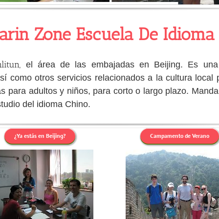
rin Zone Escuela De Idioma
litun
,
el área de las embajadas en Beijing. Es un
así como otros servicios relacionados a la cultura loca
s para adultos y
niños
, para corto o largo plazo. Mandar
tudio del idioma Chino.
¿Ya estás en Beijing?
Campamento de Verano