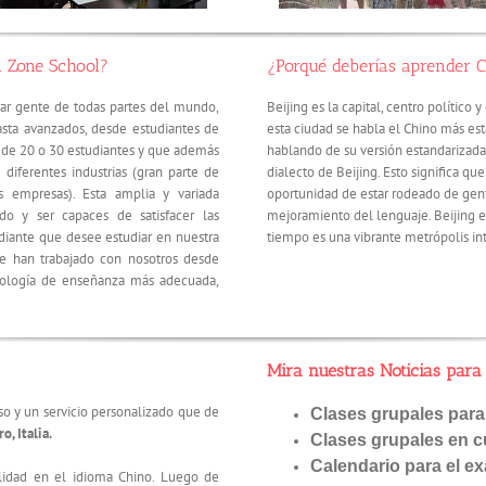
n Zone School?
¿Porqué deberías aprender C
ar gente de todas partes del mundo,
Beijing es la capital, centro político
asta avanzados, desde estudiantes de
esta ciudad se habla el Chino más es
as de 20 o 30 estudiantes y que además
hablando de su versión estandarizada
 diferentes industrias (gran parte de
dialecto de Beijing. Esto significa qu
 empresas). Esta amplia y variada
oportunidad de estar rodeado de gen
o y ser capaces de satisfacer las
mejoramiento del lenguaje. Beijing es
diante que desee estudiar en nuestra
tiempo es una vibrante metrópolis in
ue han trabajado con nosotros desde
odología de enseñanza más adecuada,
Mira nuestras
Noticias
para 
so y un servicio personalizado que de
Clases grupales para
o, Italia.
Clases grupales en c
Calendario para el 
lidad en el idioma Chino. Luego de