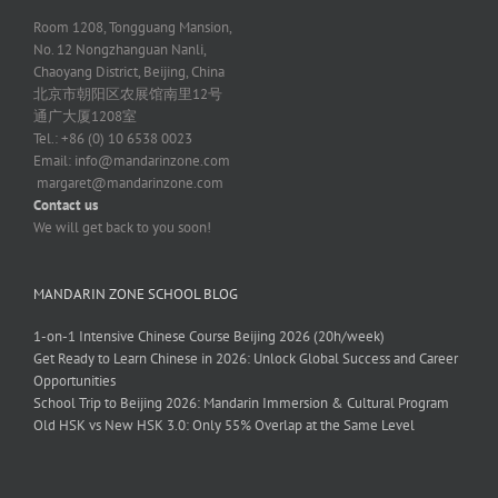
Room 1208, Tongguang Mansion,
No. 12 Nongzhanguan Nanli,
Chaoyang District, Beijing, China
北京市朝阳区农展馆南里12号
通广大厦1208室
Tel.: +86 (0) 10 6538 0023
Email:
info@mandarinzone.com
margaret@mandarinzone.com
Contact us
We will get back to you soon!
MANDARIN ZONE SCHOOL BLOG
1-on-1 Intensive Chinese Course Beijing 2026 (20h/week)
Get Ready to Learn Chinese in 2026: Unlock Global Success and Career
Opportunities
School Trip to Beijing 2026: Mandarin Immersion & Cultural Program
Old HSK vs New HSK 3.0: Only 55% Overlap at the Same Level