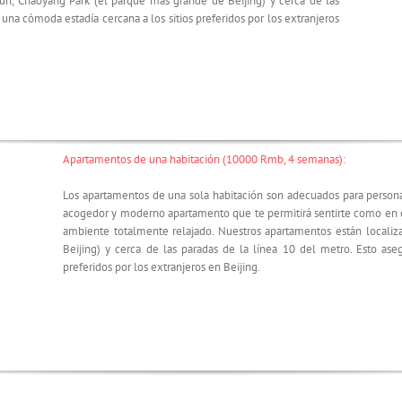
un, Chaoyang Park (el parque más grande de Beijing) y cerca de las
una cómoda estadía cercana a los sitios preferidos por los extranjeros
Apartamentos de una habitación (10000 Rmb, 4 semanas):
Los apartamentos de una sola habitación son adecuados para persona
acogedor y moderno apartamento que te permitirá sentirte como en c
ambiente totalmente relajado. Nuestros apartamentos están locali
Beijing) y cerca de las paradas de la línea 10 del metro. Esto ase
preferidos por los extranjeros en Beijing.