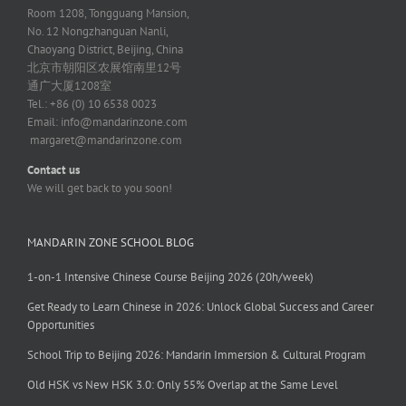
Room 1208, Tongguang Mansion,
No. 12 Nongzhanguan Nanli,
Chaoyang District, Beijing, China
北京市朝阳区农展馆南里12号
通广大厦1208室
Tel.: +86 (0) 10 6538 0023
Email:
info@mandarinzone.com
margaret@mandarinzone.com
Contact us
We will get back to you soon!
MANDARIN ZONE SCHOOL BLOG
1-on-1 Intensive Chinese Course Beijing 2026 (20h/week)
Get Ready to Learn Chinese in 2026: Unlock Global Success and Career
Opportunities
School Trip to Beijing 2026: Mandarin Immersion & Cultural Program
Old HSK vs New HSK 3.0: Only 55% Overlap at the Same Level