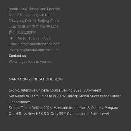
Room 1208, Tongguang Mansion,
No. 12 Nongzhanguan Nanli,
Chaoyang District, Beijing, China
北京市朝阳区农展馆南里12号
通广大厦1208室
Tel.: +86 (0) 10 6538 0023
Email:
info@mandarinzone.com
margaret@mandarinzone.com
Contact us
We will get back to you soon!
MANDARIN ZONE SCHOOL BLOG
1-on-1 Intensive Chinese Course Beijing 2026 (20h/week)
Get Ready to Learn Chinese in 2026: Unlock Global Success and Career
Opportunities
School Trip to Beijing 2026: Mandarin Immersion & Cultural Program
Old HSK vs New HSK 3.0: Only 55% Overlap at the Same Level