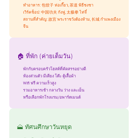
ทำอาหาร: 包饺子 ห่อเกี๊ยว, 茶道 พิธีชงชา
เวิร์คช็อป: 中国功夫 กังฟู, 太极拳 ไท่จี๋
สถานที่สำคัญ: 故宫 พระราชวังต้องห้าม, 长城 กำแพงเมือง
จีน
🏠 ที่พัก (ค่ายเต็มวัน)
พักกับครอบครัวโฮสต์ที่คัดสรรอย่างดี
ห้องส่วนตัว มีเตียง โต๊ะ ตู้เสื้อผ้า
Wifi ฟรี ความเร็วสูง
รวมอาหารเช้า กลางวัน ว่าง และเย็น
หรือเลือกพักโรงแรม/อพาร์ตเมนต์
🗻 ทัศนศึกษาวันหยุด