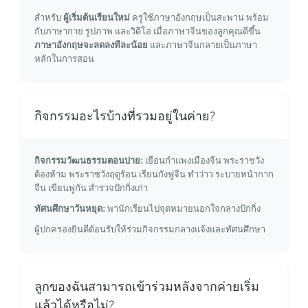
สำหรับ
ผู้เริ่มต้นเรียนใหม่
ครูใช้ภาษาอังกฤษเป็นสะพาน พร้อม
กับภาษากาย รูปภาพ และวิดีโอ เมื่อภาษาจีนของลูกคุณดีขึ้น
ภาษาอังกฤษจะลดลงทีละน้อย
และภาษาจีนกลายเป็นภาษา
หลักในการสอน
กิจกรรมอะไรบ้างที่รวมอยู่ในค่าย?
กิจกรรมวัฒนธรรมตอนบ่าย:
เยือนกำแพงเมืองจีน พระราชวัง
ต้องห้าม พระราชวังฤดูร้อน เรียนกังฟูจีน ทำว่าว ระบายหน้ากาก
จีน เขียนพู่กัน สำรวจปักกิ่งเก่า
ทัศนศึกษาวันหยุด:
พานักเรียนไปจุดหมายนอกใจกลางปักกิ่ง
ผู้ปกครองยินดีต้อนรับให้ร่วมกิจกรรมกลางแจ้งและทัศนศึกษา
ลูกของฉันสามารถเข้าร่วมหลังจากค่ายเริ่ม
แล้วได้หรือไม่?