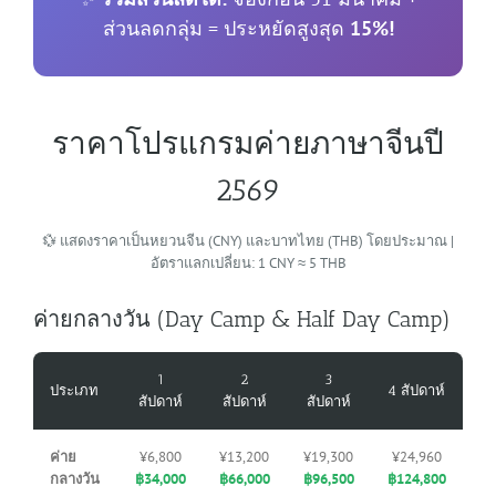
ส่วนลดกลุ่ม = ประหยัดสูงสุด
15%!
ราคาโปรแกรมค่ายภาษาจีนปี
2569
💱 แสดงราคาเป็นหยวนจีน (CNY) และบาทไทย (THB) โดยประมาณ |
อัตราแลกเปลี่ยน: 1 CNY ≈ 5 THB
ค่ายกลางวัน (Day Camp & Half Day Camp)
1
2
3
ประเภท
4 สัปดาห์
สัปดาห์
สัปดาห์
สัปดาห์
ค่าย
¥6,800
¥13,200
¥19,300
¥24,960
กลางวัน
฿34,000
฿66,000
฿96,500
฿124,800