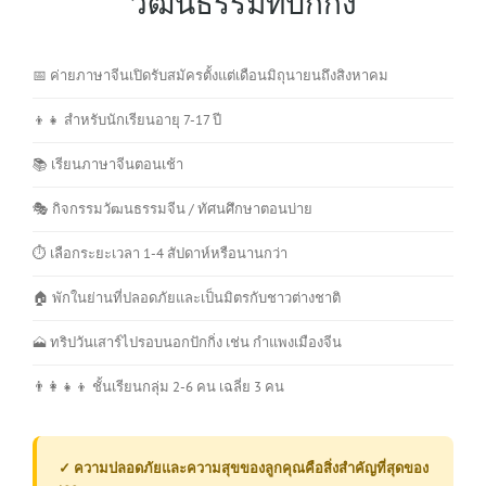
วัฒนธรรมที่ปักกิ่ง
📅 ค่ายภาษาจีนเปิดรับสมัครตั้งแต่เดือนมิถุนายนถึงสิงหาคม
👦👧 สำหรับนักเรียนอายุ 7-17 ปี
📚 เรียนภาษาจีนตอนเช้า
🎭 กิจกรรมวัฒนธรรมจีน / ทัศนศึกษาตอนบ่าย
⏱️ เลือกระยะเวลา 1-4 สัปดาห์หรือนานกว่า
🏠 พักในย่านที่ปลอดภัยและเป็นมิตรกับชาวต่างชาติ
🗻 ทริปวันเสาร์ไปรอบนอกปักกิ่ง เช่น กำแพงเมืองจีน
👨‍👩‍👧‍👦 ชั้นเรียนกลุ่ม 2-6 คน เฉลี่ย 3 คน
✓ ความปลอดภัยและความสุขของลูกคุณคือสิ่งสำคัญที่สุดของ