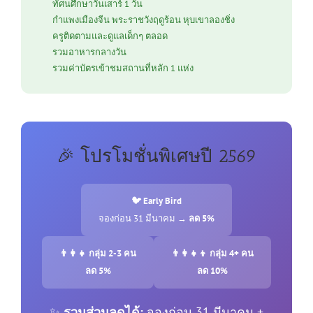
ทัศนศึกษาวันเสาร์ 1 วัน
กำแพงเมืองจีน พระราชวังฤดูร้อน หุบเขาลองชิ่ง
ครูติดตามและดูแลเด็กๆ ตลอด
รวมอาหารกลางวัน
รวมค่าบัตรเข้าชมสถานที่หลัก 1 แห่ง
🎉 โปรโมชั่นพิเศษปี 2569
🐦 Early Bird
จองก่อน 31 มีนาคม →
ลด 5%
👨‍👩‍👧 กลุ่ม 2-3 คน
👨‍👩‍👧‍👦 กลุ่ม 4+ คน
ลด 5%
ลด 10%
✨
รวมส่วนลดได้:
จองก่อน 31 มีนาคม +